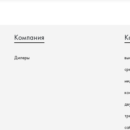
Компания
К
Дилеры
вы
ср
ми
ко
дв
тр
са