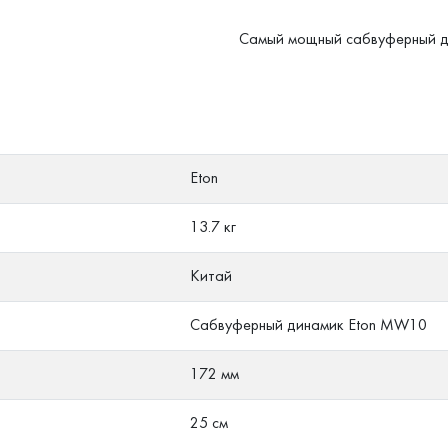
Самый мощный сабвуферный д
Eton
13.7 кг
Китай
Сабвуферный динамик Eton MW10
172 мм
25 см