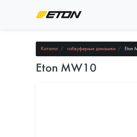
Каталог
сабвуферные динамики
Eton
Eton MW10