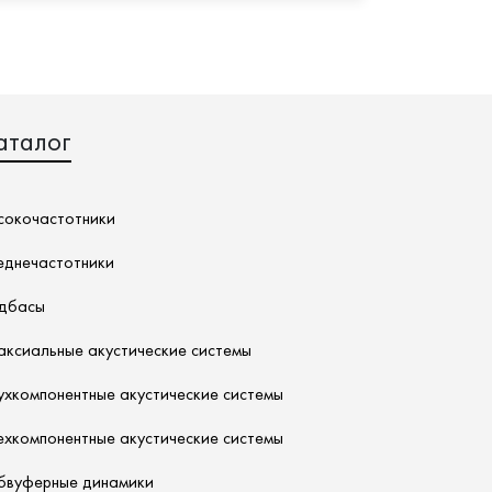
аталог
сокочастотники
еднечастотники
дбасы
аксиальные акустические системы
ухкомпонентные акустические системы
ехкомпонентные акустические системы
бвуферные динамики