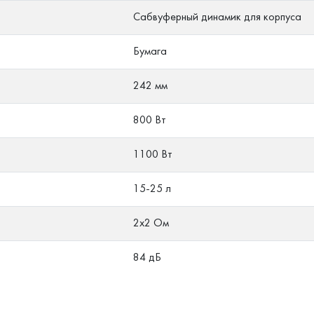
Сабвуферный динамик для корпуса
Бумага
242 мм
800 Вт
1100 Вт
15-25 л
2х2 Ом
84 дБ