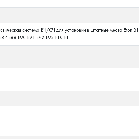
стическая система ВЧ/СЧ для установки в штатные места Eton B1
E87 E88 E90 E91 E92 E93 F10 F11