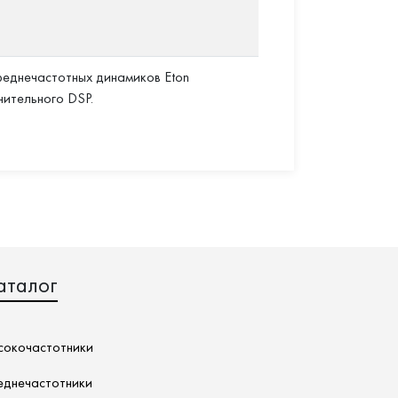
еднечастотных динамиков Eton
нительного DSP.
аталог
сокочастотники
еднечастотники