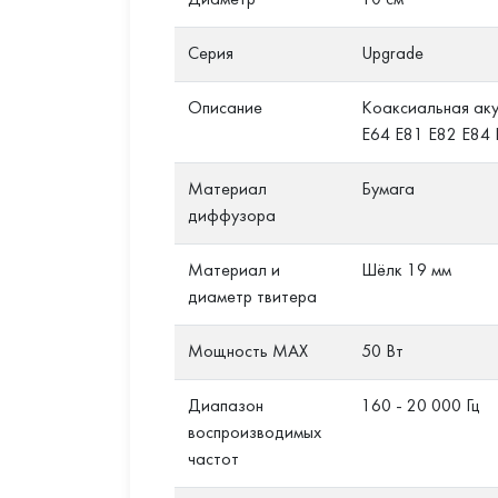
Диаметр
10 см
Серия
Upgrade
Описание
Коаксиальная аку
E64 E81 E82 E84 
Материал
Бумага
диффузора
Материал и
Шёлк 19 мм
диаметр твитера
Мощность MAX
50 Вт
Диапазон
160 - 20 000 Гц
воспроизводимых
частот