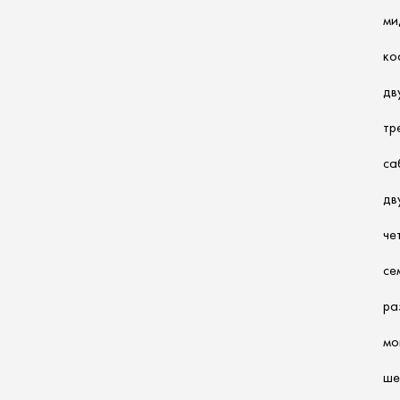
ми
ко
дв
тр
са
дв
че
се
ра
мо
ше