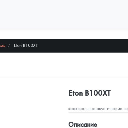
емы
Eton B100XT
Eton B100XT
коаксиальные акустические с
Описание