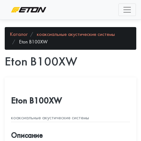
Toggle 
Каталог
коаксиальные акустические системы
Eton B100XW
Eton B100XW
Eton B100XW
коаксиальные акустические системы
Описание