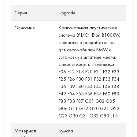
Серия
Upgrade
Описание
Коаксиальная акустическая
система ВЧ/СЧ Eton B100XW,
специально разработанная
для автомобилей BMW и
установки в штатные места.
Совместимость с кузовами:
F06 F12 F13 F20 F21 F22 F23
F25 F26 F30 F31 F32 F33 F34
F36 F39 F40 F44 F45 F46 F48
F49 F54 F55 F56 F57 F60 F80
F83 F83 F87 G01 G02 G05
G06 G11 G12 G20 G21 G22
G23 G30 G31 G32 G80 L15
Материал
Бумага