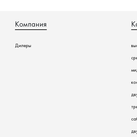
Компания
К
Дилеры
вы
ср
ми
ко
дв
тр
са
дв