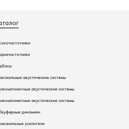
аталог
сокочастотники
еднечастотники
дбасы
аксиальные акустические системы
ухкомпонентные акустические системы
ехкомпонентные акустические системы
бвуферные динамики
ухканальные усилители