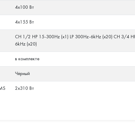
4х100 Вт
4х155 Вт
CH 1/2 HP 15-300Hz (x1) LP 300Hz-6kHz (x20) CH 3/4 H
6kHz (x20)
в комплекте
Чёрный
RMS
2х310 Вт