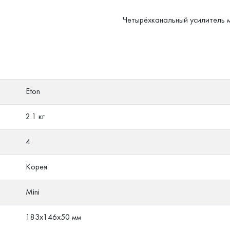
Четырёхканальный усилитель
Eton
2.1 кг
4
Корея
Mini
183х146х50 мм